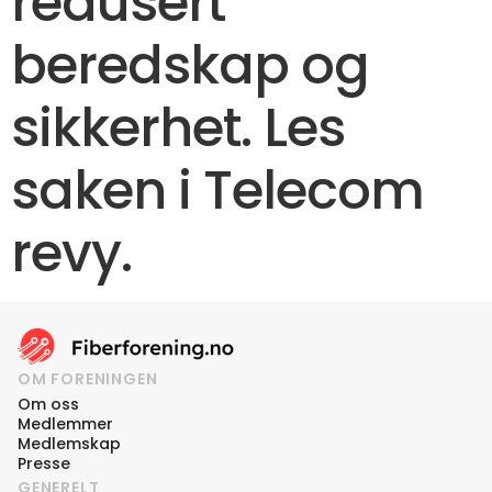
redusert
beredskap og
sikkerhet. Les
saken i Telecom
revy.
OM FORENINGEN
Om oss
Medlemmer
Medlemskap
Presse
GENERELT