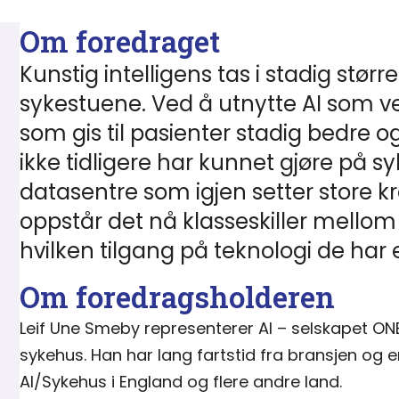
Om foredraget
Kunstig intelligens tas i stadig stø
sykestuene. Ved å utnytte AI som ver
som gis til pasienter stadig bedre
ikke tidligere har kunnet gjøre på 
datasentre som igjen setter store kr
oppstår det nå klasseskiller mell
hvilken tilgang på teknologi de har el
Om foredragsholderen
Leif Une Smeby representerer AI – selskapet ONE
sykehus. Han har lang fartstid fra bransjen og e
AI/Sykehus i England og flere andre land.