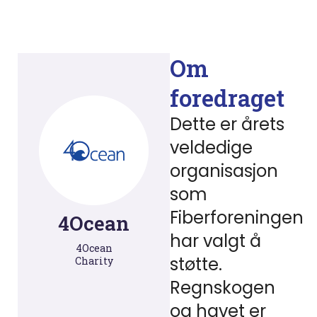
Om
foredraget
Dette er årets
veldedige
organisasjon
som
Fiberforeningen
4Ocean
har valgt å
4Ocean
støtte.
Charity
Regnskogen
og havet er